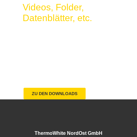
Videos, Folder,
Datenblätter, etc.
Detailierte Informationen zum
ThermoWhite® Dämm-System und
unseren Baustoff-Produkten finden sie
hier zum herunterladen. Auch Videos
zur Verarbeitung, Prüfberichte und
Unterlagen für Architekten sind dort zu
finden.
ZU DEN DOWNLOADS
ThermoWhite NordOst GmbH