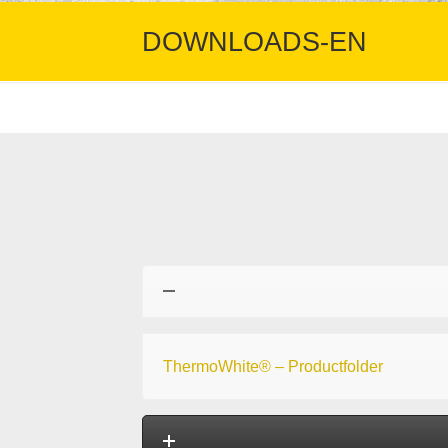
DOWNLOADS-EN
ThermoWhite® – Productfolder