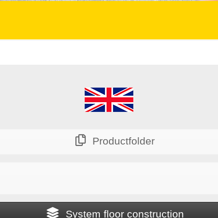
Productfolder
System floor construction